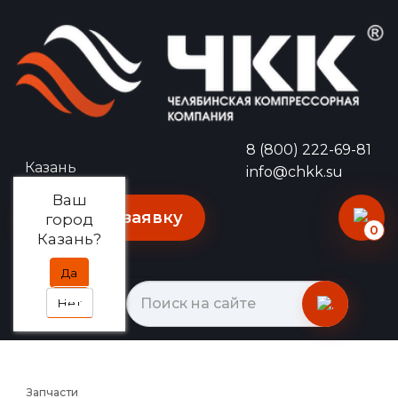
8 (800) 222-69-81
Казань
info@chkk.su
Ваш
Оставить заявку
город
0
Казань?
Да
Нет
Запчасти