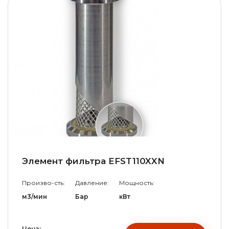
Элемент фильтра EFST110XXN
Произво-сть:
Давление:
Мощность:
м3/мин
Бар
кВт
Цена: