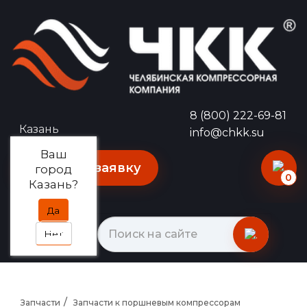
8 (800) 222-69-81
Казань
info@chkk.su
Ваш
Оставить заявку
город
0
Казань?
Да
Нет
Запчасти
Запчасти к поршневым компрессорам