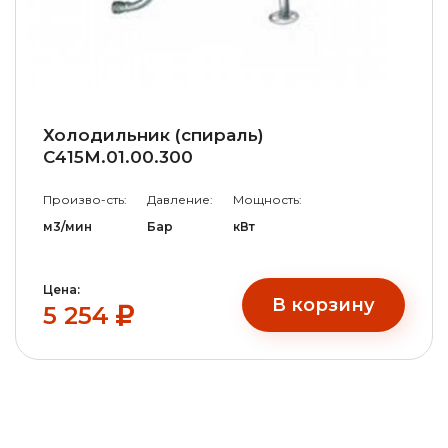
Холодильник (спираль)
С415М.01.00.300
Произво-сть:
Давление:
Мощность:
м3/мин
Бар
кВт
Цена:
В корзину
5 254