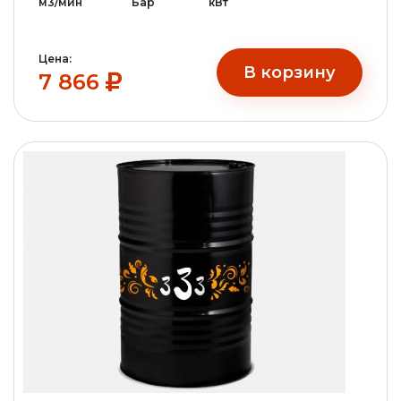
м3/мин
Бар
кВт
Цена:
В корзину
7 866