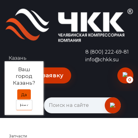
8 (800) 222-69-81
Казань
info@chkk.su
Ваш
Оставить заявку
город
0
Казань?
Да
Нет
Запчасти