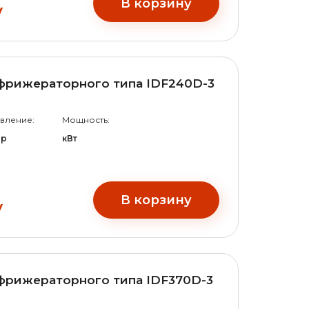
В корзину
у
фрижераторного типа IDF240D-3
вление:
Мощность:
ар
кВт
В корзину
у
фрижераторного типа IDF370D-3