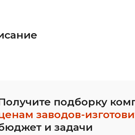
исание
Получите подборку ком
ценам заводов-изготов
бюджет и задачи