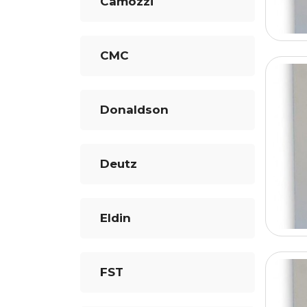
Camozzi
CMC
Donaldson
Deutz
Eldin
FST