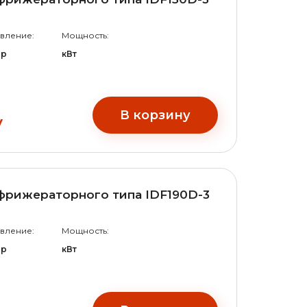
вление:
Мощность:
ар
кВт
В корзину
у
фрижераторного типа IDF190D-3
вление:
Мощность:
ар
кВт