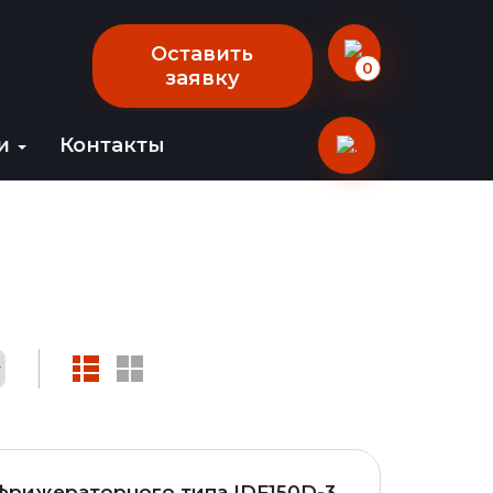
Оставить
0
заявку
ии
Контакты
фрижераторного типа IDF150D-3