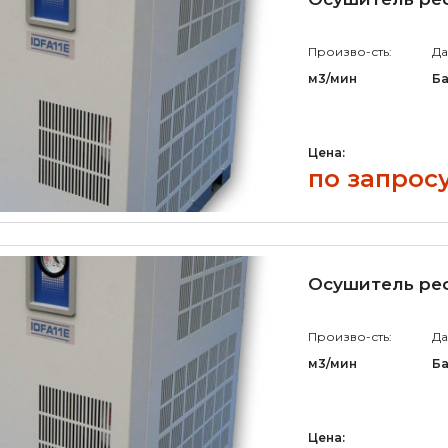
Произво-сть:
Да
м3/мин
Б
Цена:
по запрос
Осушитель ре
Произво-сть:
Да
м3/мин
Б
Цена: