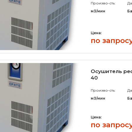
Произво-сть:
Да
м3/мин
Б
Цена:
по запрос
Осушитель ре
40
Произво-сть:
Да
м3/мин
Б
Цена:
по запрос