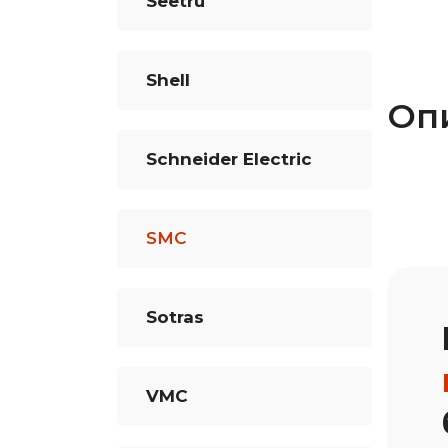
Seetru
Shell
Оп
Schneider Electric
SMC
Sotras
VMC