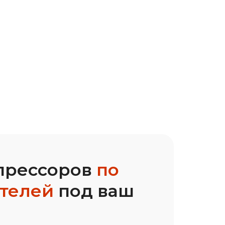
прессоров
по
ителей
под ваш