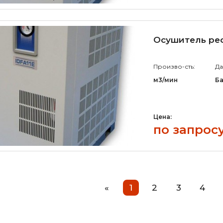
Осушитель реф
Произво-сть:
Да
м3/мин
Б
Цена:
по запрос
«
1
2
3
4