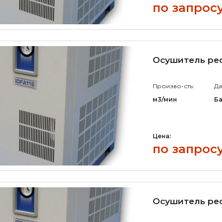
по запрос
Осушитель ре
Произво-сть:
Да
м3/мин
Б
Цена:
по запрос
Осушитель ре