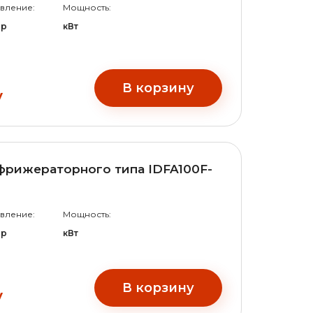
вление:
Мощность:
ар
кВт
В корзину
у
фрижераторного типа IDFA100F-
вление:
Мощность:
ар
кВт
В корзину
у