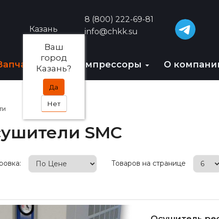
8 (800) 222-69-81
Казань
info@chkk.su
Ваш
город
Запчасти
БУ-компрессоры
О компан
Казань?
Да
Нет
ти
ушители SMC
ровка:
Товаров на странице
Осушитель ре