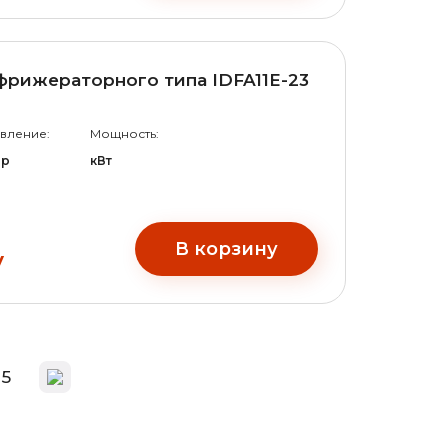
рижераторного типа IDFA11E-23
вление:
Мощность:
ар
кВт
В корзину
у
5