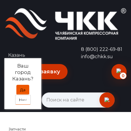
8 (800) 222-69-81
Казань
info@chkk.su
Ваш
Оставить заявку
город
0
Казань?
Да
Нет
Запчасти