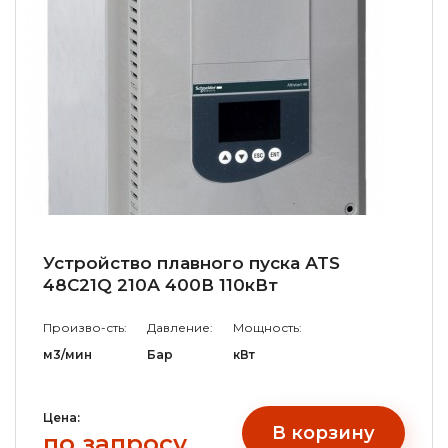
Устройство плавного пуска АТS
48С21Q 210А 400В 110кВт
Произво-сть:
Давление:
Мощность:
м3/мин
Бар
кВт
Цена:
В корзину
по запросу