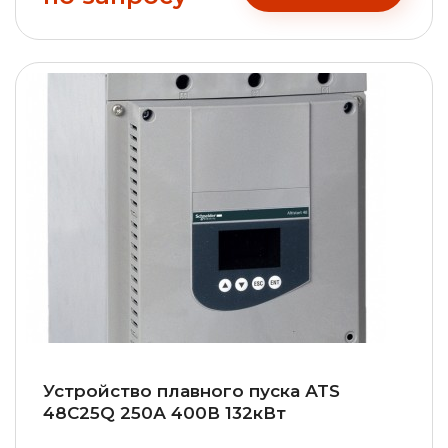
Устройство плавного пуска АТS
48С25Q 250А 400В 132кВт