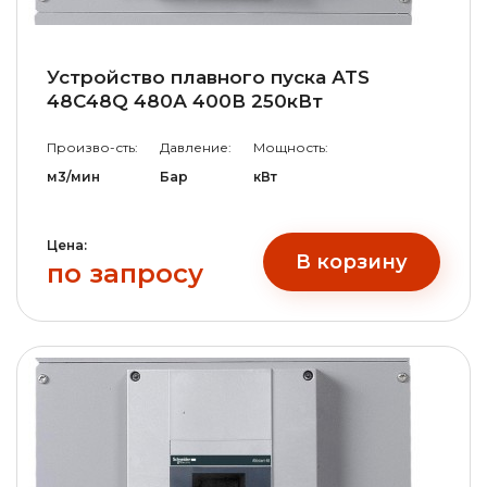
Устройство плавного пуска АТS
48С48Q 480А 400В 250кВт
Произво-сть:
Давление:
Мощность:
м3/мин
Бар
кВт
Цена:
В корзину
по запросу