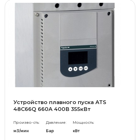
Устройство плавного пуска АТS
48С66Q 660А 400В 355кВт
Произво-сть:
Давление:
Мощность:
м3/мин
Бар
кВт