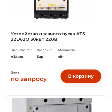
Устройство плавного пуска АТS
22D62Q 30кВт 220B
Произво-сть:
Давление:
Мощность:
м3/мин
Бар
кВт
Цена:
В корзину
по запросу