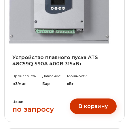
Устройство плавного пуска АТS
48С59Q 590А 400В 315кВт
Произво-сть:
Давление:
Мощность:
м3/мин
Бар
кВт
Цена:
В корзину
по запросу