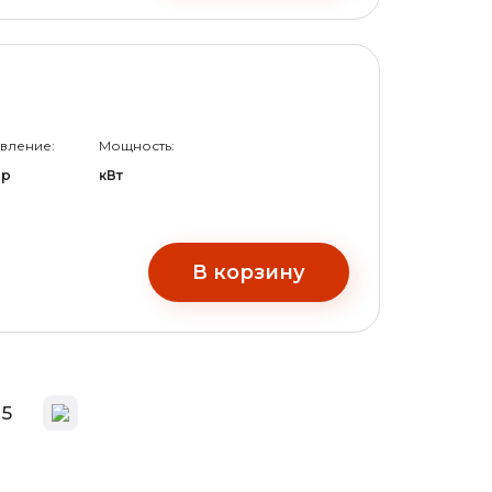
вление:
Мощность:
ар
кВт
В корзину
5