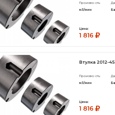
Произво-сть:
Да
м3/мин
Б
Цена:
1 816
Втулка 2012-45
Произво-сть:
Да
м3/мин
Б
Цена:
1 816