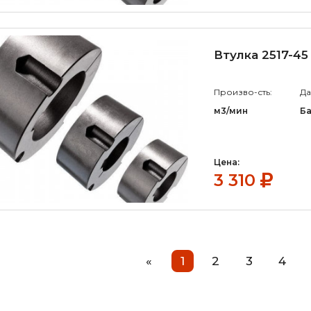
Втулка 2517-45
Произво-сть:
Да
м3/мин
Б
Цена:
3 310
«
1
2
3
4