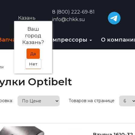
8 (800) 222-69-81
Казань
info@chkk.su
Ваш
город
Запчасти
БУ-компрессоры
О компан
Казань?
Да
Нет
ти
улки Optibelt
ровка:
Товаров на странице
Втулка 1610-32