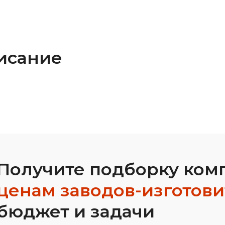
исание
Получите подборку ком
ценам заводов-изготов
бюджет и задачи