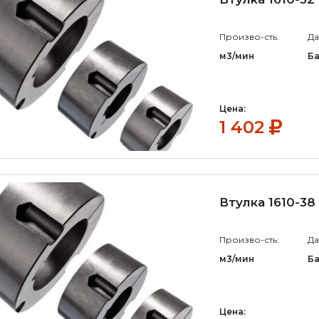
Произво-сть:
Да
м3/мин
Б
Цена:
1 402
Втулка 1610-38
Произво-сть:
Да
м3/мин
Б
Цена: