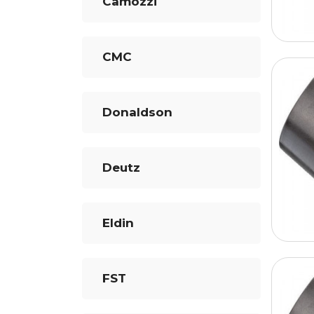
Camozzi
CMC
Donaldson
Deutz
Eldin
FST