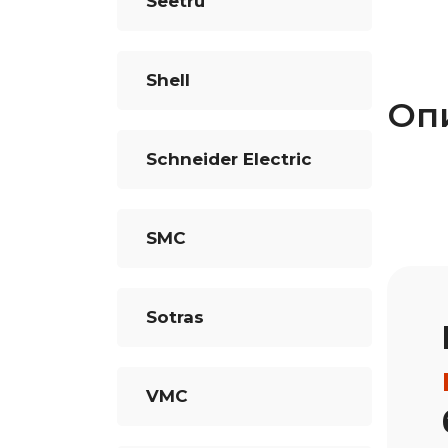
Seetru
Shell
Оп
Schneider Electric
SMC
Sotras
VMC