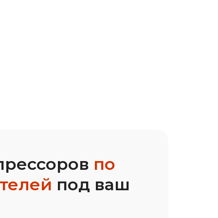
прессоров
по
ителей
под ваш