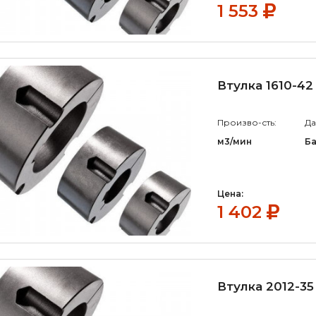
1 553
Втулка 1610-42
Произво-сть:
Да
м3/мин
Б
Цена:
1 402
Втулка 2012-35